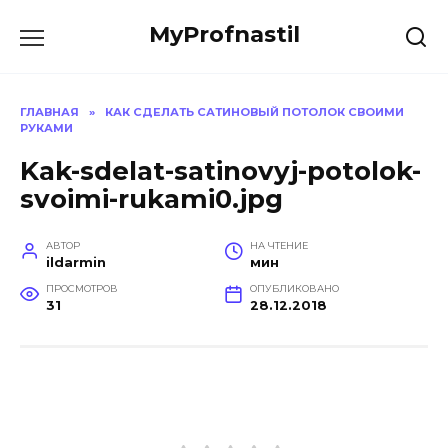
Перейти
MyProfnastil
к
содержанию
ГЛАВНАЯ
»
КАК СДЕЛАТЬ САТИНОВЫЙ ПОТОЛОК СВОИМИ
РУКАМИ
Kak-sdelat-satinovyj-potolok-
svoimi-rukami0.jpg
АВТОР
НА ЧТЕНИЕ
ildarmin
мин
ПРОСМОТРОВ
ОПУБЛИКОВАНО
31
28.12.2018