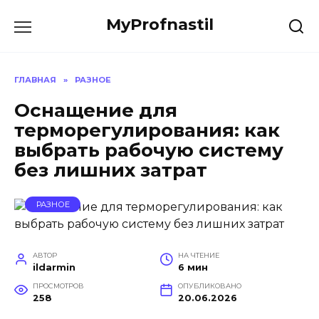
Перейти
MyProfnastil
к
содержанию
ГЛАВНАЯ
»
РАЗНОЕ
Оснащение для
терморегулирования: как
выбрать рабочую систему
без лишних затрат
РАЗНОЕ
АВТОР
НА ЧТЕНИЕ
ildarmin
6 мин
ПРОСМОТРОВ
ОПУБЛИКОВАНО
258
20.06.2026