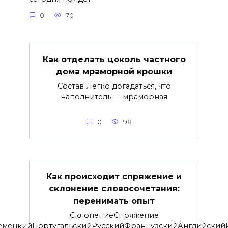
0
70
Как отделать цоколь частного
дома мраморной крошки
Состав Легко догадаться, что
наполнитель — мраморная
0
98
Как происходит спряжение и
склонение словосочетания:
перенимать опыт
СклонениеСпряжение
емецкийПортугальскийРусскийФранцузскийАнглийски