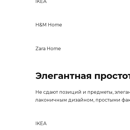
IKEA
H&M Home
Zara Home
Элегантная просто
Не сдают позиций и предметы, элега
лаконичным дизайном, простыми фак
IKEA