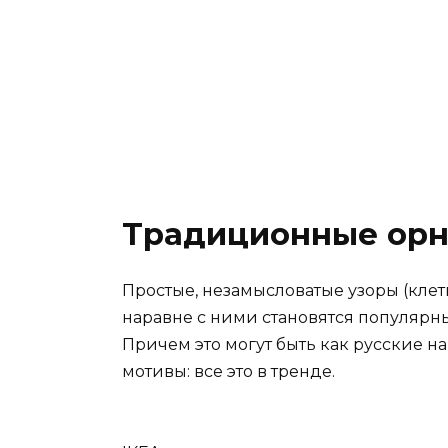
Традиционные ор
Простые, незамысловатые узоры (клетк
наравне с ними становятся популярн
Причем это могут быть как русские н
мотивы: все это в тренде.