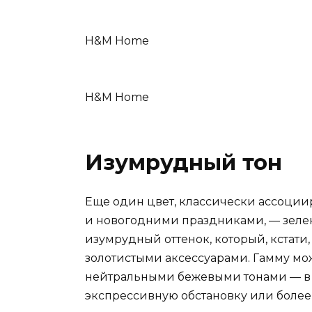
H&M Home
H&M Home
Изумрудный тон
Еще один цвет, классически ассоции
и новогодними праздниками, — зелен
изумрудный оттенок, который, кстати
золотистыми аксессуарами. Гамму м
нейтральными бежевыми тонами — в за
экспрессивную обстановку или боле