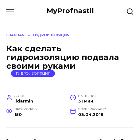
Перейти
MyProfnastil
к
содержанию
ГЛАВНАЯ
»
ГИДРОИЗОЛЯЦИЯ
Как сделать
гидроизоляцию подвала
своими руками
ГИДРОИЗОЛЯЦИЯ
АВТОР
НА ЧТЕНИЕ
ildarmin
31 мин
ПРОСМОТРОВ
ОПУБЛИКОВАНО
150
03.04.2019