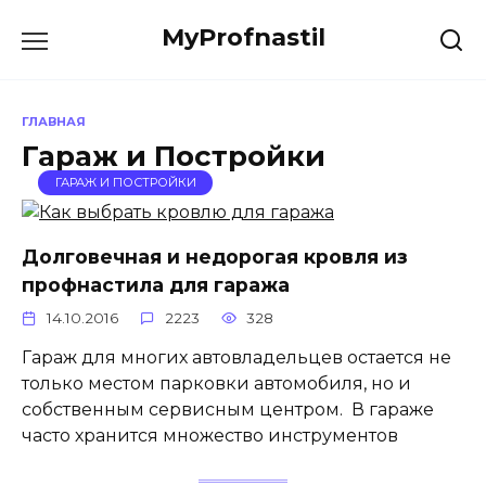
Перейти
MyProfnastil
к
содержанию
ГЛАВНАЯ
Гараж и Постройки
ГАРАЖ И ПОСТРОЙКИ
Долговечная и недорогая кровля из
профнастила для гаража
14.10.2016
2223
328
Гараж для многих автовладельцев остается не
только местом парковки автомобиля, но и
собственным сервисным центром. В гараже
часто хранится множество инструментов