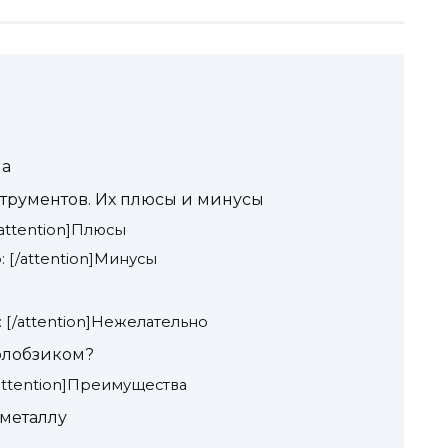
ла
трументов. Их плюсы и минусы
/attention]Плюсы
: [/attention]Минусы
: [/attention]Нежелательно
олобзиком?
/attention]Преимущества
 металлу