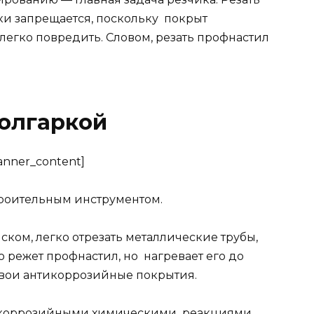
ки запрещается, поскольку покрыт
легко повредить. Словом, резать профнастил
олгаркой
banner_content]
троительным инструментом.
ком, легко отрезать металлические трубы,
 режет профнастил, но нагревает его до
 свои антикоррозийные покрытия.
д коррозийными химическими реакциями,