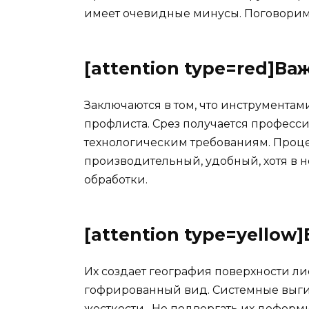
имеет очевидные минусы. Поговорим 
[attention type=red]Ва
Заключаются в том, что инструмента
профлиста. Срез получается профес
технологическим требованиям. Проце
производительный, удобный, хотя в 
обработки.
[attention type=yellow
Их создает география поверхности ли
гофрированный вид. Системные выг
жесткости. Не подвергать их деформи