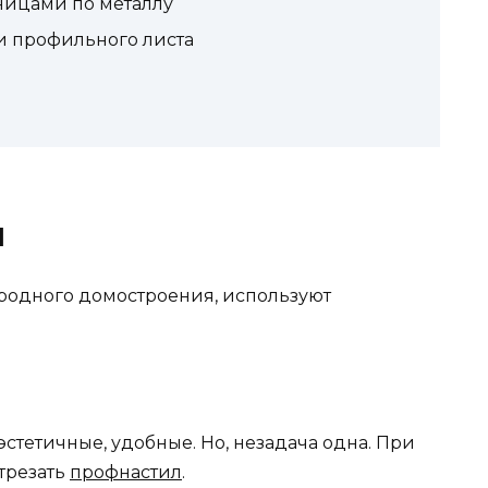
ницами по металлу
и профильного листа
л
ородного домостроения, используют
стетичные, удобные. Но, незадача одна. При
трезать
профнастил
.