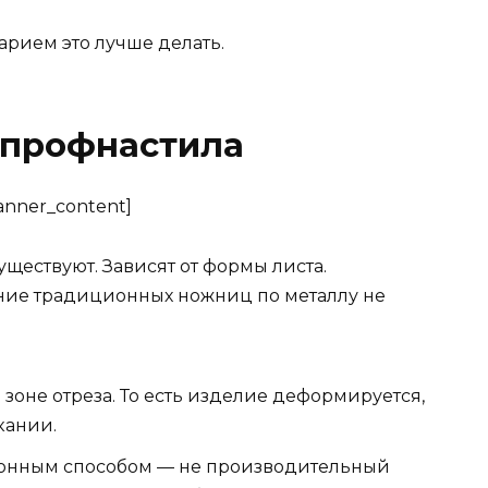
арием это лучше делать.
 профнастила
banner_content]
ществуют. Зависят от формы листа.
ние традиционных ножниц по металлу не
зоне отреза. То есть изделие деформируется,
кании.
онным способом — не производительный