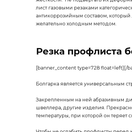
лист газовыми резаками категоричес
антикоррозийным составом, который 
желательно холодным методом.
Резка профлиста б
[banner_content type=728 float=left][/
Болгарка является универсальным с
Закрепленным на ней абразивным дис
швеллера, другие изделия. Прекрасно
температуры, при которой он теряет
Чтобы не ослабить профлисты пере