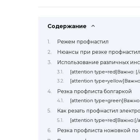
Содержание
Режем профнастил
Нюансы при резке профнасти
Использование различных инс
[attention type=red]Важно: [
[attention type=yellow]Важно
Резка профлиста болгаркой
[attention type=green]Важно
Как резать профнастил электр
[attention type=red]Важно:[
Резка профлиста ножовкой по