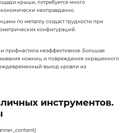
лощади крыши, потребуется много
 экономически неоправданно.
цами по металлу создаст трудности при
еометрических конфигураций.
и профнастила неэффективное. Большая
льзывания ножниц и повреждения окрашенного
преждевременный выход кровли из
личных инструментов.
ы
banner_content]