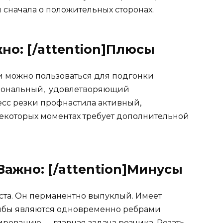
сначала о положительных сторонах.
жно: [/attention]Плюсы
ми можно пользоваться для подгонки
сиональный, удовлетворяющий
сс резки профнастила активный,
некоторых моментах требует дополнительной
]Важно: [/attention]Минусы
ста. Он перманентно выпуклый. Имеет
ибы являются одновременно ребрами
рованию — главная задача резчика. Резать