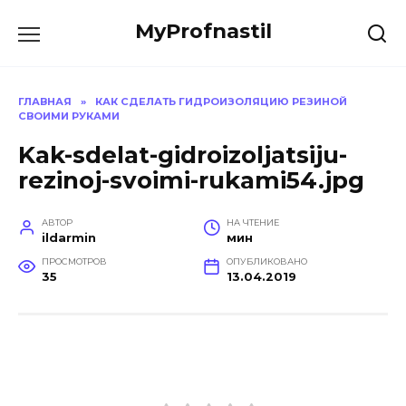
Перейти
MyProfnastil
к
содержанию
ГЛАВНАЯ
»
КАК СДЕЛАТЬ ГИДРОИЗОЛЯЦИЮ РЕЗИНОЙ
СВОИМИ РУКАМИ
Kak-sdelat-gidroizoljatsiju-
rezinoj-svoimi-rukami54.jpg
АВТОР
НА ЧТЕНИЕ
ildarmin
мин
ПРОСМОТРОВ
ОПУБЛИКОВАНО
35
13.04.2019