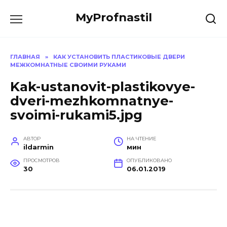
Перейти
MyProfnastil
к
содержанию
ГЛАВНАЯ
»
КАК УСТАНОВИТЬ ПЛАСТИКОВЫЕ ДВЕРИ
МЕЖКОМНАТНЫЕ СВОИМИ РУКАМИ
Kak-ustanovit-plastikovye-
dveri-mezhkomnatnye-
svoimi-rukami5.jpg
АВТОР
НА ЧТЕНИЕ
ildarmin
мин
ПРОСМОТРОВ
ОПУБЛИКОВАНО
30
06.01.2019