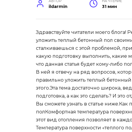
АВТОР
НА ЧТЕНИЕ
ildarmin
31 мин
Здравствуйте читатели моего блога! 
уложить теплый бетонный пол своими 
сталкиваешься с этой проблемой, прих
какую подготовку выполнить, какие м
что данная статья будет кому-либо по
В ней я отвечу на ряд вопросов, кот
правильно уложить теплый бетонный 
этого.Эта тема достаточно широка, в
подготовка, а как это сделать? И это 
Вы сможете узнать в статье ниже.
Как 
полКомфортная температура поверхн
этот вид отопления позволяет в каждо
Температура поверхности «теплого по