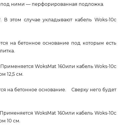
а, под ними — перфорированная подложка.
. В этом случае укладывают кабель Woks-10с
ется на бетонное основание под которым есть
литка.
. Применяется WoksMat 160или кабель Woks-10с
м 12,5 см.
тся на бетонное основание. Сверху него будет
. Применяется WoksMat 160или кабель Woks-10с
м 10 см.