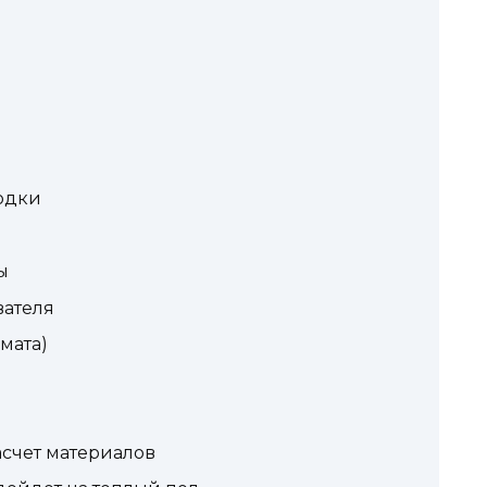
одки
ы
вателя
мата)
асчет материалов