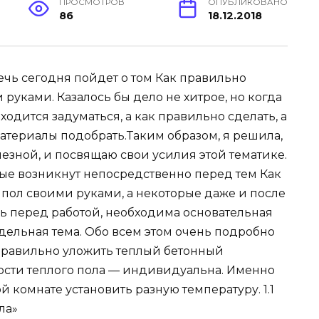
ПРОСМОТРОВ
ОПУБЛИКОВАНО
86
18.12.2018
Речь сегодня пойдет о том Как правильно
руками. Казалось бы дело не хитрое, но когда
одится задуматься, а как правильно сделать, а
атериалы подобрать.Таким образом, я решила,
лезной, и посвящаю свои усилия этой тематике.
орые возникнут непосредственно перед тем Как
пол своими руками, а некоторые даже и после
едь перед работой, необходима основательная
отдельная тема. Обо всем этом очень подробно
правильно уложить теплый бетонный
ости теплого пола — индивидуальна. Именно
й комнате установить разную температуру. 1.1
ла»