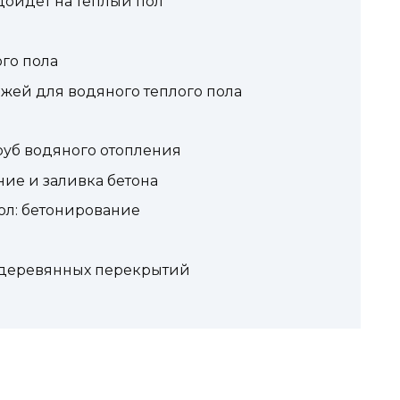
дойдет на теплый пол
го пола
жей для водяного теплого пола
уб водяного отопления
ие и заливка бетона
ол: бетонирование
 деревянных перекрытий