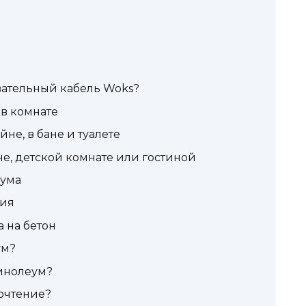
вательный кабель Woks?
 в комнате
йне, в бане и туалете
не, детской комнате или гостиной
еума
ния
 на бетон
ум?
инолеум?
очтение?