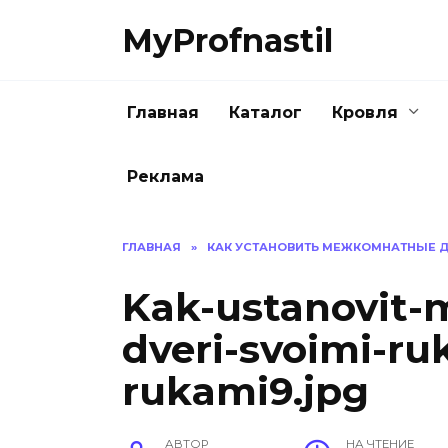
Перейти
MyProfnastil
к
содержанию
Главная
Каталог
Кровля
Реклама
ГЛАВНАЯ
»
КАК УСТАНОВИТЬ МЕЖКОМНАТНЫЕ Д
Kak-ustanovit
dveri-svoimi-ru
rukami9.jpg
АВТОР
НА ЧТЕНИЕ