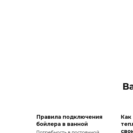
В
Правила подключения
Как
бойлера в ванной
теп
сво
Потребность в постоянной