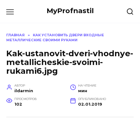
Перейти
MyProfnastil
к
содержанию
ГЛАВНАЯ
»
КАК УСТАНОВИТЬ ДВЕРИ ВХОДНЫЕ
МЕТАЛЛИЧЕСКИЕ СВОИМИ РУКАМИ
Kak-ustanovit-dveri-vhodnye-
metallicheskie-svoimi-
rukami6.jpg
АВТОР
НА ЧТЕНИЕ
ildarmin
мин
ПРОСМОТРОВ
ОПУБЛИКОВАНО
102
02.01.2019