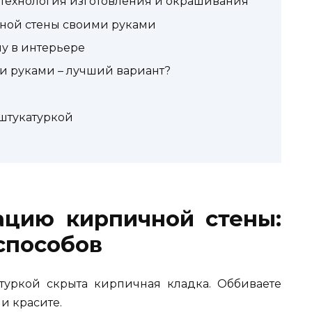
: технология изготовления и окрашивания
ной стены своими руками
у в интерьере
и руками – лучший вариант?
 штукатуркой
ацию кирпичной стены:
способов
туркой скрыта кирпичная кладка. Оббиваете
 и красите.