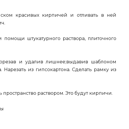
иском красивых кирпичей и отливать в ней
ч.
 помощи штукатурного раствора, плиточного
рорезав и удалив лишнее;выдавив шаблоном
. Нарезать из гипсокартона. Сделать рамку из
пространство раствором. Это будут кирпичи.
ны