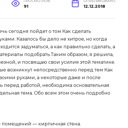
ПРОСМОТРОВ
ОПУБЛИКОВАНО
91
12.12.2018
ечь сегодня пойдет о том Как сделать
ками. Казалось бы дело не хитрое, но когда
одится задуматься, а как правильно сделать, а
атериалы подобрать.Таким образом, я решила,
лезной, и посвящаю свои усилия этой тематике.
орые возникнут непосредственно перед тем Как
воими руками, а некоторые даже и после
едь перед работой, необходима основательная
отдельная тема. Обо всем этом очень подробно
е помещений — кирпичная стена.