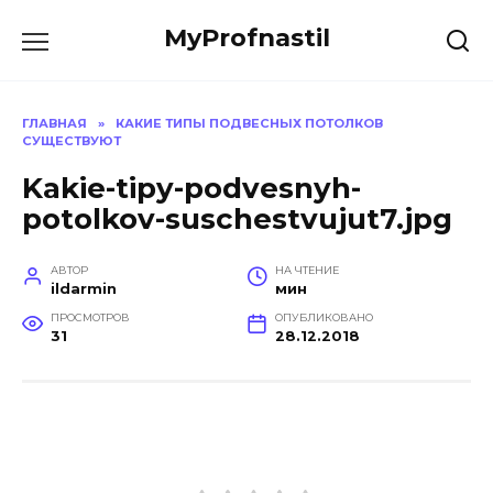
Перейти
MyProfnastil
к
содержанию
ГЛАВНАЯ
»
КАКИЕ ТИПЫ ПОДВЕСНЫХ ПОТОЛКОВ
СУЩЕСТВУЮТ
Kakie-tipy-podvesnyh-
potolkov-suschestvujut7.jpg
АВТОР
НА ЧТЕНИЕ
ildarmin
мин
ПРОСМОТРОВ
ОПУБЛИКОВАНО
31
28.12.2018