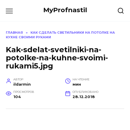
Перейти
MyProfnastil
к
содержанию
ГЛАВНАЯ
»
КАК СДЕЛАТЬ СВЕТИЛЬНИКИ НА ПОТОЛКЕ НА
КУХНЕ СВОИМИ РУКАМИ
Kak-sdelat-svetilniki-na-
potolke-na-kuhne-svoimi-
rukami5.jpg
АВТОР
НА ЧТЕНИЕ
ildarmin
мин
ПРОСМОТРОВ
ОПУБЛИКОВАНО
104
28.12.2018