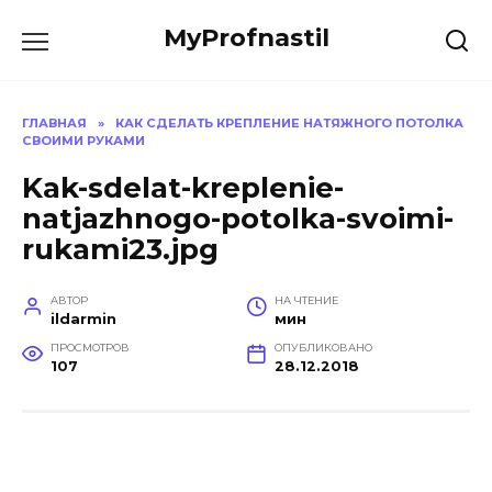
Перейти
MyProfnastil
к
содержанию
ГЛАВНАЯ
»
КАК СДЕЛАТЬ КРЕПЛЕНИЕ НАТЯЖНОГО ПОТОЛКА
СВОИМИ РУКАМИ
Kak-sdelat-kreplenie-
natjazhnogo-potolka-svoimi-
rukami23.jpg
АВТОР
НА ЧТЕНИЕ
ildarmin
мин
ПРОСМОТРОВ
ОПУБЛИКОВАНО
107
28.12.2018