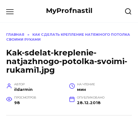
Перейти
MyProfnastil
к
содержанию
ГЛАВНАЯ
»
КАК СДЕЛАТЬ КРЕПЛЕНИЕ НАТЯЖНОГО ПОТОЛКА
СВОИМИ РУКАМИ
Kak-sdelat-kreplenie-
natjazhnogo-potolka-svoimi-
rukami1.jpg
АВТОР
НА ЧТЕНИЕ
ildarmin
мин
ПРОСМОТРОВ
ОПУБЛИКОВАНО
98
28.12.2018