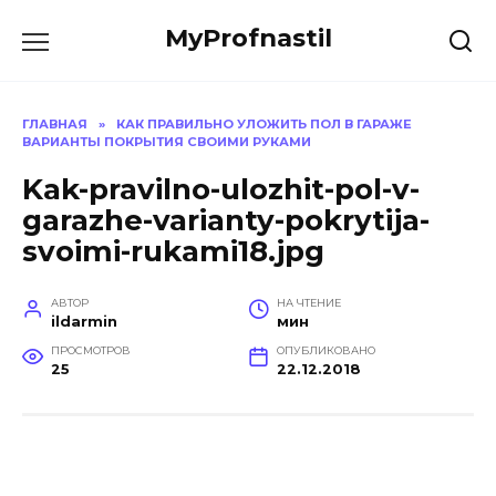
Перейти
MyProfnastil
к
содержанию
ГЛАВНАЯ
»
КАК ПРАВИЛЬНО УЛОЖИТЬ ПОЛ В ГАРАЖЕ
ВАРИАНТЫ ПОКРЫТИЯ СВОИМИ РУКАМИ
Kak-pravilno-ulozhit-pol-v-
garazhe-varianty-pokrytija-
svoimi-rukami18.jpg
АВТОР
НА ЧТЕНИЕ
ildarmin
мин
ПРОСМОТРОВ
ОПУБЛИКОВАНО
25
22.12.2018