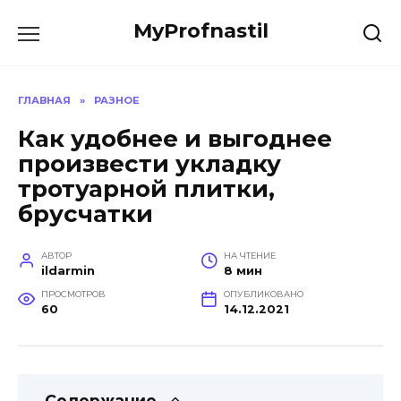
Перейти
MyProfnastil
к
содержанию
ГЛАВНАЯ
»
РАЗНОЕ
Как удобнее и выгоднее
произвести укладку
тротуарной плитки,
брусчатки
АВТОР
НА ЧТЕНИЕ
ildarmin
8 мин
ПРОСМОТРОВ
ОПУБЛИКОВАНО
60
14.12.2021
Содержание