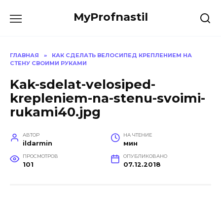
Перейти
MyProfnastil
к
содержанию
ГЛАВНАЯ
»
КАК СДЕЛАТЬ ВЕЛОСИПЕД КРЕПЛЕНИЕМ НА
СТЕНУ СВОИМИ РУКАМИ
Kak-sdelat-velosiped-
krepleniem-na-stenu-svoimi-
rukami40.jpg
АВТОР
НА ЧТЕНИЕ
ildarmin
мин
ПРОСМОТРОВ
ОПУБЛИКОВАНО
101
07.12.2018