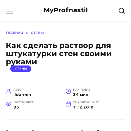
Перейти
MyProfnastil
к
содержанию
ГЛАВНАЯ
»
СТЕНЫ
Как сделать раствор для
штукатурки стен своими
руками
СТЕНЫ
АВТОР
НА ЧТЕНИЕ
ildarmin
34 мин
ПРОСМОТРОВ
ОПУБЛИКОВАНО
83
11.12.2018