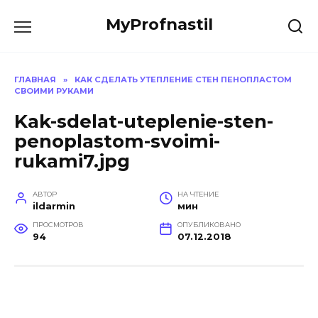
Перейти
MyProfnastil
к
содержанию
ГЛАВНАЯ
»
КАК СДЕЛАТЬ УТЕПЛЕНИЕ СТЕН ПЕНОПЛАСТОМ
СВОИМИ РУКАМИ
Kak-sdelat-uteplenie-sten-
penoplastom-svoimi-
rukami7.jpg
АВТОР
НА ЧТЕНИЕ
ildarmin
мин
ПРОСМОТРОВ
ОПУБЛИКОВАНО
94
07.12.2018