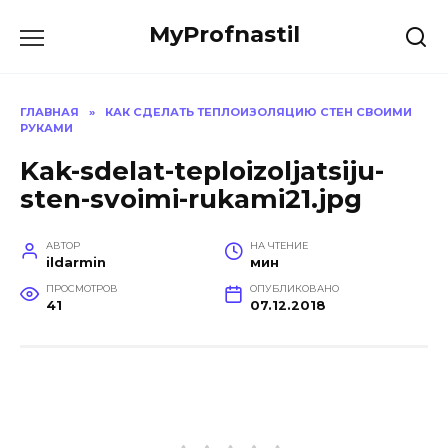
Перейти
MyProfnastil
к
содержанию
ГЛАВНАЯ
»
КАК СДЕЛАТЬ ТЕПЛОИЗОЛЯЦИЮ СТЕН СВОИМИ
РУКАМИ
Kak-sdelat-teploizoljatsiju-
sten-svoimi-rukami21.jpg
АВТОР
НА ЧТЕНИЕ
ildarmin
мин
ПРОСМОТРОВ
ОПУБЛИКОВАНО
41
07.12.2018