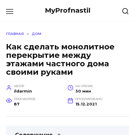
Перейти
MyProfnastil
к
содержанию
ГЛАВНАЯ
»
ДОМ
Как сделать монолитное
перекрытие между
этажами частного дома
своими руками
АВТОР
НА ЧТЕНИЕ
ildarmin
30 мин
ПРОСМОТРОВ
ОПУБЛИКОВАНО
87
15.12.2021
Содержание