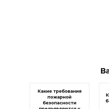
В
Какие требования
К
пожарной
б
безопасности
предъявляются к