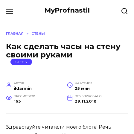
Перейти
MyProfnastil
к
содержанию
ГЛАВНАЯ
»
СТЕНЫ
Как сделать часы на стену
своими руками
СТЕНЫ
АВТОР
НА ЧТЕНИЕ
ildarmin
25 мин
ПРОСМОТРОВ
ОПУБЛИКОВАНО
163
29.11.2018
Здравствуйте читатели моего блога! Речь