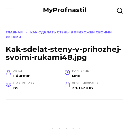
Перейти
MyProfnastil
к
содержанию
ГЛАВНАЯ
»
КАК СДЕЛАТЬ СТЕНЫ В ПРИХОЖЕЙ СВОИМИ
РУКАМИ
Kak-sdelat-steny-v-prihozhej-
svoimi-rukami48.jpg
АВТОР
НА ЧТЕНИЕ
ildarmin
мин
ПРОСМОТРОВ
ОПУБЛИКОВАНО
85
29.11.2018