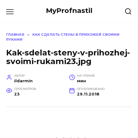
Перейти
MyProfnastil
к
содержанию
ГЛАВНАЯ
»
КАК СДЕЛАТЬ СТЕНЫ В ПРИХОЖЕЙ СВОИМИ
РУКАМИ
Kak-sdelat-steny-v-prihozhej-
svoimi-rukami23.jpg
АВТОР
НА ЧТЕНИЕ
ildarmin
мин
ПРОСМОТРОВ
ОПУБЛИКОВАНО
23
29.11.2018