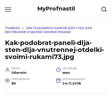
Перейти
MyProfnastil
к
содержанию
ГЛАВНАЯ
»
КАК ПОДОБРАТЬ ПАНЕЛИ ДЛЯ СТЕН ДЛЯ
ВНУТРЕННЕЙ ОТДЕЛКИ СВОИМИ РУКАМИ
Kak-podobrat-paneli-dlja-
sten-dlja-vnutrennej-otdelki-
svoimi-rukami73.jpg
АВТОР
НА ЧТЕНИЕ
ildarmin
мин
ПРОСМОТРОВ
ОПУБЛИКОВАНО
85
24.11.2018