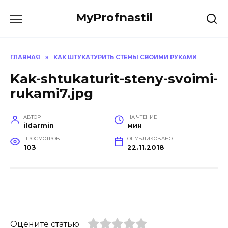
Перейти
MyProfnastil
к
содержанию
ГЛАВНАЯ
»
КАК ШТУКАТУРИТЬ СТЕНЫ СВОИМИ РУКАМИ
Kak-shtukaturit-steny-svoimi-
rukami7.jpg
АВТОР
НА ЧТЕНИЕ
ildarmin
мин
ПРОСМОТРОВ
ОПУБЛИКОВАНО
103
22.11.2018
Оцените статью