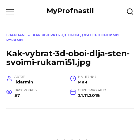
Перейти
MyProfnastil
к
содержанию
ГЛАВНАЯ
»
КАК ВЫБРАТЬ 3Д ОБОИ ДЛЯ СТЕН СВОИМИ
РУКАМИ
Kak-vybrat-3d-oboi-dlja-sten-
svoimi-rukami51.jpg
АВТОР
НА ЧТЕНИЕ
ildarmin
мин
ПРОСМОТРОВ
ОПУБЛИКОВАНО
37
21.11.2018