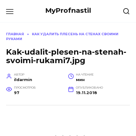
Перейти
MyProfnastil
к
содержанию
ГЛАВНАЯ
»
КАК УДАЛИТЬ ПЛЕСЕНЬ НА СТЕНАХ СВОИМИ
РУКАМИ
Kak-udalit-plesen-na-stenah-
svoimi-rukami7.jpg
АВТОР
НА ЧТЕНИЕ
ildarmin
мин
ПРОСМОТРОВ
ОПУБЛИКОВАНО
97
19.11.2018