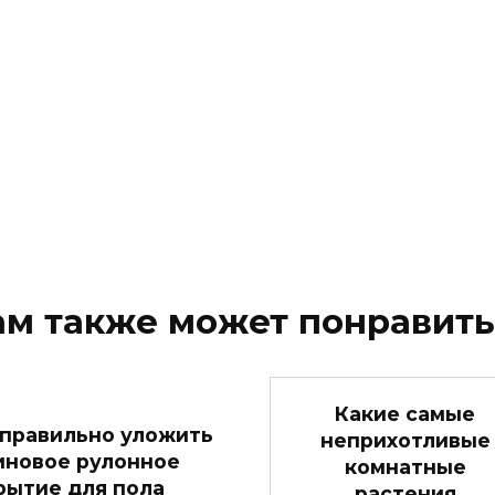
ам также может понравить
Какие самые
 правильно уложить
неприхотливые
иновое рулонное
комнатные
рытие для пола
растения