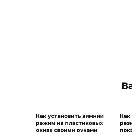
В
Как установить зимний
Как
режим на пластиковых
рез
окнах своими руками
пок