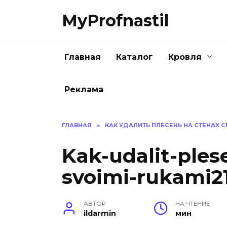
Перейти
MyProfnastil
к
содержанию
Главная
Каталог
Кровля
Реклама
ГЛАВНАЯ
»
КАК УДАЛИТЬ ПЛЕСЕНЬ НА СТЕНАХ 
Kak-udalit-ples
svoimi-rukami21
АВТОР
НА ЧТЕНИЕ
ildarmin
мин