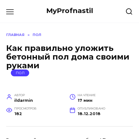
Перейти
MyProfnastil
к
содержанию
ГЛАВНАЯ
»
ПОЛ
Как правильно уложить
бетонный пол дома своими
руками
ПОЛ
АВТОР
НА ЧТЕНИЕ
ildarmin
17 мин
ПРОСМОТРОВ
ОПУБЛИКОВАНО
182
18.12.2018