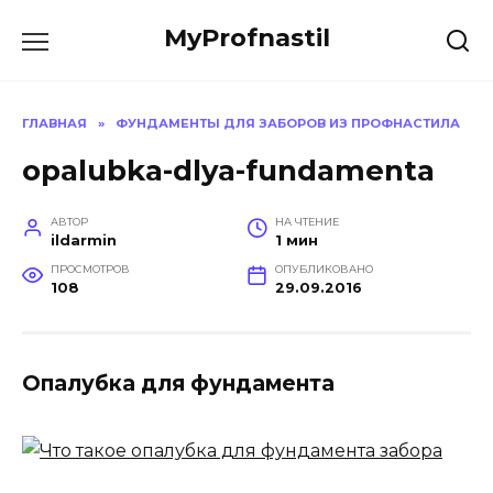
Перейти
MyProfnastil
к
содержанию
ГЛАВНАЯ
»
ФУНДАМЕНТЫ ДЛЯ ЗАБОРОВ ИЗ ПРОФНАСТИЛА
opalubka-dlya-fundamenta
АВТОР
НА ЧТЕНИЕ
ildarmin
1 мин
ПРОСМОТРОВ
ОПУБЛИКОВАНО
108
29.09.2016
Опалубка для фундамента