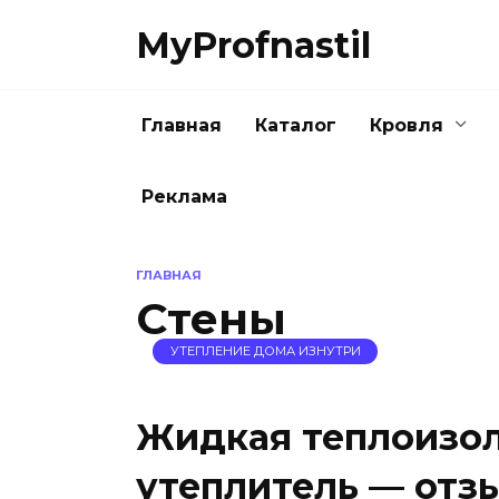
Перейти
MyProfnastil
к
содержанию
Главная
Каталог
Кровля
Реклама
ГЛАВНАЯ
Стены
УТЕПЛЕНИЕ ДОМА ИЗНУТРИ
Жидкая теплоизо
утеплитель — отз