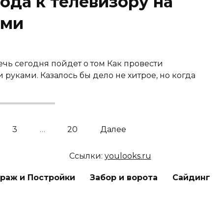
ода к телевизору на
ами
ечь сегодня пойдет о том Как провести
 руками. Казалось бы дело не хитрое, но когда
3
…
20
Далее
Ссылки:
youlooks.ru
араж и Постройки
Забор и ворота
Сайдинг