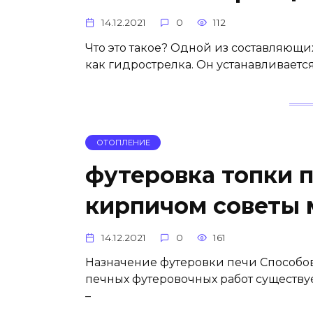
14.12.2021
0
112
Что это такое? Одной из составляющи
как гидрострелка. Он устанавливается
ОТОПЛЕНИЕ
футеровка топки 
кирпичом советы 
14.12.2021
0
161
Назначение футеровки печи Способов
печных футеровочных работ существу
–