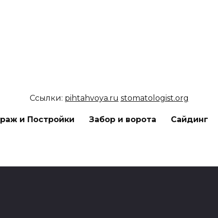
Ссылки:
pihtahvoya.ru
stomatologist.org
араж и Постройки
Забор и ворота
Сайдинг