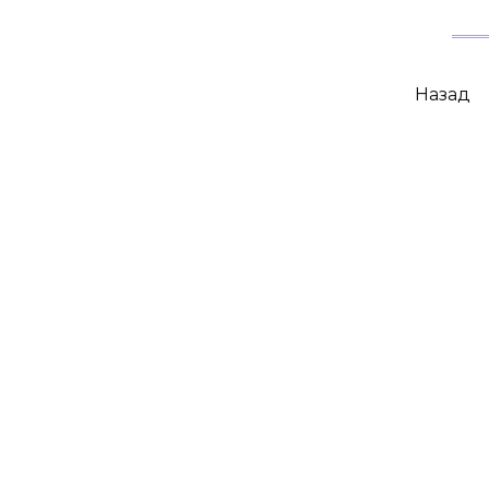
Пагинация
Назад
записей