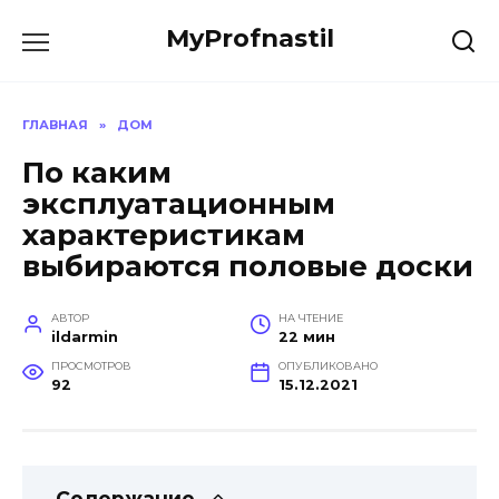
Перейти
MyProfnastil
к
содержанию
ГЛАВНАЯ
»
ДОМ
По каким
эксплуатационным
характеристикам
выбираются половые доски
АВТОР
НА ЧТЕНИЕ
ildarmin
22 мин
ПРОСМОТРОВ
ОПУБЛИКОВАНО
92
15.12.2021
Содержание