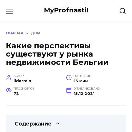
Перейти
MyProfnastil
к
содержанию
ГЛАВНАЯ
»
ДОМ
Какие перспективы
существуют у рынка
недвижимости Бельгии
АВТОР
НА ЧТЕНИЕ
ildarmin
13 мин
ПРОСМОТРОВ
ОПУБЛИКОВАНО
72
15.12.2021
Содержание