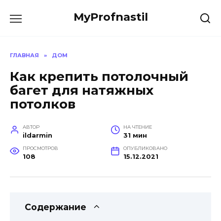
Перейти
MyProfnastil
к
содержанию
ГЛАВНАЯ
»
ДОМ
Как крепить потолочный
багет для натяжных
потолков
АВТОР
НА ЧТЕНИЕ
ildarmin
31 мин
ПРОСМОТРОВ
ОПУБЛИКОВАНО
108
15.12.2021
Содержание