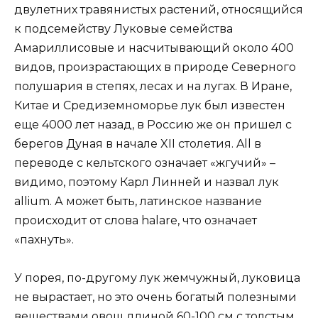
двулетних травянистых растений, относящийся
к подсемейству Луковые семейства
Амариллисовые и насчитывающий около 400
видов, произрастающих в природе Северного
полушария в степях, лесах и на лугах. В Иране,
Китае и Средиземноморье лук был известен
еще 4000 лет назад, в Россию же он пришел с
берегов Дуная в начале XII столетия. All в
переводе с кельтского означает «жгучий» –
видимо, поэтому Карл Линней и назвал лук
allium. А может быть, латинское название
происходит от слова halare, что означает
«пахнуть».
У порея, по-другому лук жемчужный, луковица
не вырастает, но это очень богатый полезными
веществами овощ длиной 60-100 см с толстым