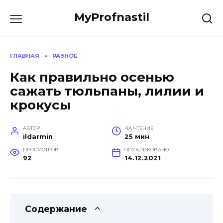
Перейти
MyProfnastil
к
содержанию
ГЛАВНАЯ
»
РАЗНОЕ
Как правильно осенью
сажать тюльпаны, лилии и
крокусы
АВТОР
НА ЧТЕНИЕ
ildarmin
25 мин
ПРОСМОТРОВ
ОПУБЛИКОВАНО
92
14.12.2021
Содержание