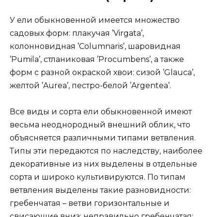
У ели обыкновенной имеется множество
садовых форм: плакучая ’Virgata’,
колонновидная ’Columnaris’, шаровидная
’Pumila’, стланиковая ’Procumbens’, а также
форм с разной окраской хвои: сизой ’Glauca’,
желтой ’Aurea’, пестро-белой ’Argentea’.
Все виды и сорта ели обыкновенной имеют
весьма неоднородный внешний облик, что
объясняется различными типами ветвления.
Типы эти передаются по наследству, наиболее
декоративные из них выделены в отдельные
сорта и широко культивируются. По типам
ветвления выделены такие разновидности:
гребенчатая – ветви горизонтальные и
свисающие вниз; неправильно гребенчатая;