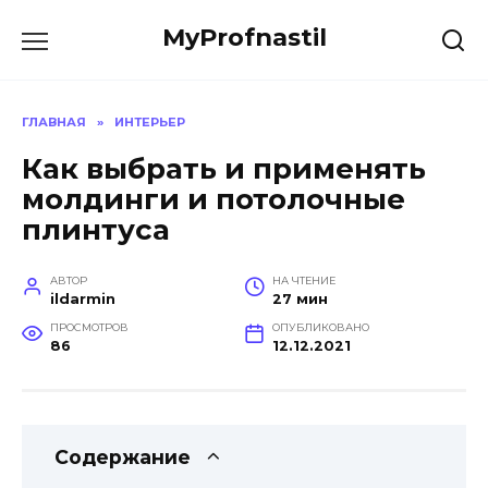
Перейти
MyProfnastil
к
содержанию
ГЛАВНАЯ
»
ИНТЕРЬЕР
Как выбрать и применять
молдинги и потолочные
плинтуса
АВТОР
НА ЧТЕНИЕ
ildarmin
27 мин
ПРОСМОТРОВ
ОПУБЛИКОВАНО
86
12.12.2021
Содержание