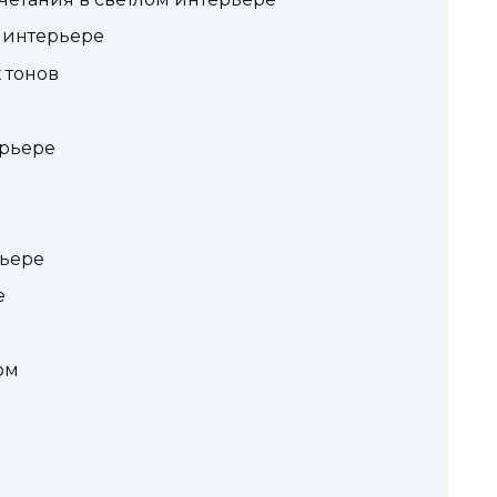
 интерьере
 тонов
ерьере
рьере
е
ом