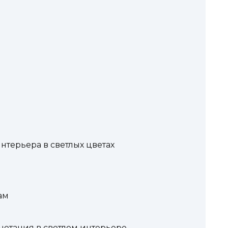
терьера в светлых цветах
ам
четания в cветлом интерьере