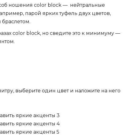
соб ношения color block — нейтральные
апример, парой ярких туфель двух цветов,
 браслетом.
азах color block, но сведите это к минимуму —
интом.
итру, выберите один цвет и наложите на него