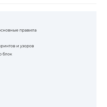
 основные правила
принтов и узоров
р блок