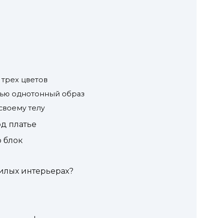
 трех цветов
стью однотонный образ
 своему телу
д платье
 блок
илых интерьерах?