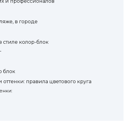
их и профессионалов
ляже, в городе
в стиле колор-блок
г
р блок
и оттенки: правила цветового круга
енки: