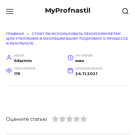
Перейти
MyProfnastil
к
содержанию
ГЛАВНАЯ
»
СТОИТ ЛИ ИСПОЛЬЗОВАТЬ ПЕНОПОЛИУРЕТАН
ДЛЯ УТЕПЛЕНИЯ И ИЗОЛЯЦИИ БАНИ? ПОДРОБНО О ПРОЦЕССЕ
И РЕЗУЛЬТАТЕ
АВТОР
НА ЧТЕНИЕ
ildarmin
мин
ПРОСМОТРОВ
ОПУБЛИКОВАНО
119
24.11.2021
Оцените статью