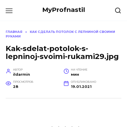
Перейти
MyProfnastil
к
содержанию
ГЛАВНАЯ
»
КАК СДЕЛАТЬ ПОТОЛОК С ЛЕПНИНОЙ СВОИМИ
РУКАМИ
Kak-sdelat-potolok-s-
lepninoj-svoimi-rukami29.jpg
АВТОР
НА ЧТЕНИЕ
ildarmin
мин
ПРОСМОТРОВ
ОПУБЛИКОВАНО
28
19.01.2021