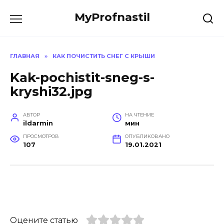
Перейти
MyProfnastil
к
содержанию
ГЛАВНАЯ
»
КАК ПОЧИСТИТЬ СНЕГ С КРЫШИ
Kak-pochistit-sneg-s-
kryshi32.jpg
АВТОР
НА ЧТЕНИЕ
ildarmin
мин
ПРОСМОТРОВ
ОПУБЛИКОВАНО
107
19.01.2021
Оцените статью