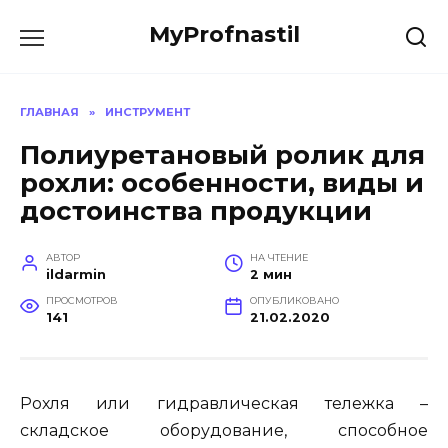
Перейти
MyProfnastil
к
содержанию
ГЛАВНАЯ
»
ИНСТРУМЕНТ
Полиуретановый ролик для
рохли: особенности, виды и
достоинства продукции
АВТОР
НА ЧТЕНИЕ
ildarmin
2 мин
ПРОСМОТРОВ
ОПУБЛИКОВАНО
141
21.02.2020
Рохля или гидравлическая тележка –
складское оборудование, способное